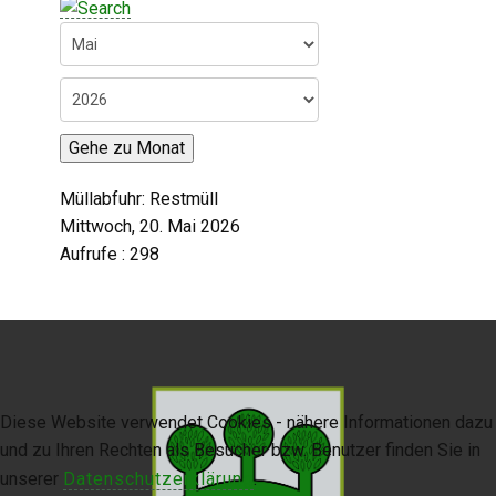
Digitaler Amtshelfer
Offener Haushalt
Leben in Oberdorf
Gehe zu Monat
Bildergalerie
Müllabfuhr: Restmüll
Geschichte
Mittwoch, 20. Mai 2026
Aufrufe
: 298
Freizeit
Wirtschaft
Downloads
Diese Website verwendet Cookies - nähere Informationen dazu
Impressum
und zu Ihren Rechten als Besucher bzw. Benutzer finden Sie in
Datenschutzerklärung
unserer
Datenschutzerklärung
.