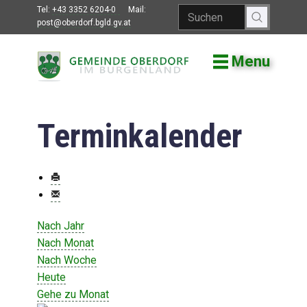
Tel:
+43 3352 6204-0
Mail:
post@oberdorf.bgld.gv.at
Menu
Willkommen
Aktuelles
Terminkalender
Termine und
Veranstaltungen
Gemeindeamt
Gemeinderat
Nach Jahr
Bildung
Nach Monat
Nach Woche
Vereine
Heute
Gehe zu Monat