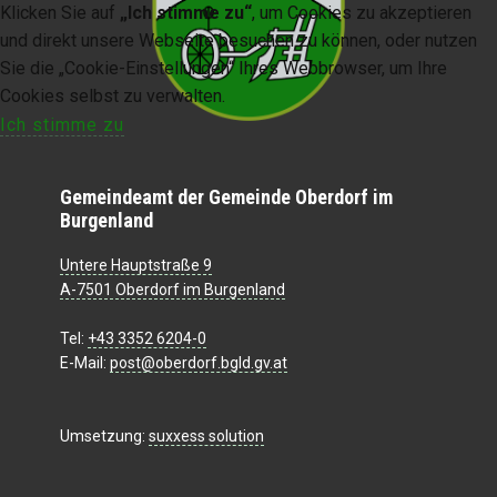
Klicken Sie auf
„Ich stimme zu“
, um Cookies zu akzeptieren
und direkt unsere Webseite besuchen zu können, oder nutzen
Sie die „Cookie-Einstellungen“ Ihres Webbrowser, um Ihre
Cookies selbst zu verwalten.
Ich stimme zu
Gemeindeamt der Gemeinde Oberdorf im
Burgenland
Untere Hauptstraße 9
A-7501 Oberdorf im Burgenland
Tel:
+43 3352 6204-0
E-Mail:
post@oberdorf.bgld.gv.at
Umsetzung:
suxxess solution