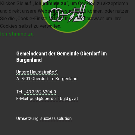
Klicken Sie auf
„Ich stimme zu“
, um Cookies zu akzeptieren
und direkt unsere Webseite besuchen zu können, oder nutzen
Sie die „Cookie-Einstellungen“ Ihres Webbrowser, um Ihre
Cookies selbst zu verwalten.
Ich stimme zu
Gemeindeamt der Gemeinde Oberdorf im
Burgenland
Untere Hauptstraße 9
A-7501 Oberdorf im Burgenland
Tel:
+43 3352 6204-0
E-Mail:
post@oberdorf.bgld.gv.at
Umsetzung:
suxxess solution