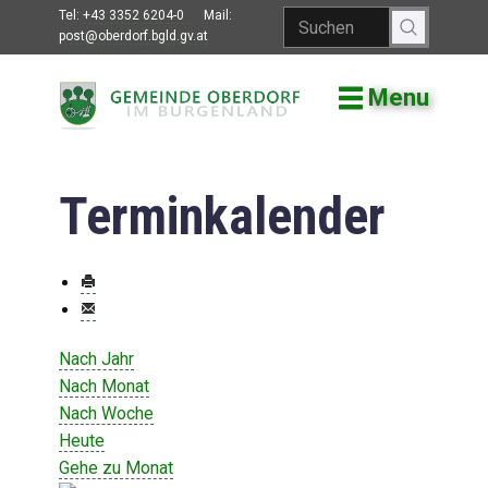
Tel:
+43 3352 6204-0
Mail:
post@oberdorf.bgld.gv.at
Menu
Willkommen
Aktuelles
Terminkalender
Termine und
Veranstaltungen
Gemeindeamt
Gemeinderat
Nach Jahr
Bildung
Nach Monat
Nach Woche
Vereine
Heute
Gehe zu Monat