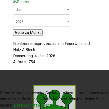
Digitaler Amtshelfer
Offener Haushalt
Leben in Oberdorf
Gehe zu Monat
Bildergalerie
Fronleichnamsprozession mit Feuerwehr und
Geschichte
Holz & Blech
Donnerstag, 4. Juni 2026
Freizeit
Aufrufe
: 754
Wirtschaft
Downloads
Diese Website verwendet Cookies - nähere Informationen dazu
Impressum
und zu Ihren Rechten als Besucher bzw. Benutzer finden Sie in
Datenschutzerklärung
unserer
Datenschutzerklärung
.