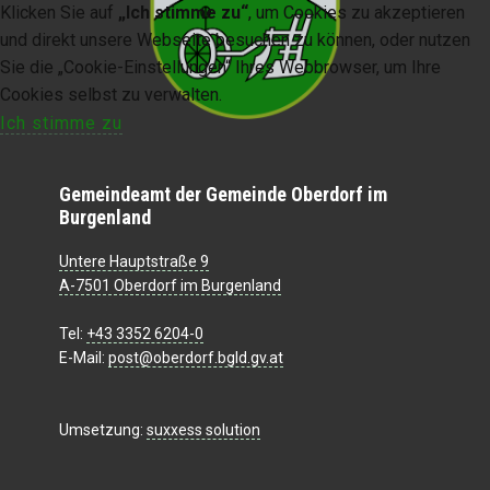
Klicken Sie auf
„Ich stimme zu“
, um Cookies zu akzeptieren
und direkt unsere Webseite besuchen zu können, oder nutzen
Sie die „Cookie-Einstellungen“ Ihres Webbrowser, um Ihre
Cookies selbst zu verwalten.
Ich stimme zu
Gemeindeamt der Gemeinde Oberdorf im
Burgenland
Untere Hauptstraße 9
A-7501 Oberdorf im Burgenland
Tel:
+43 3352 6204-0
E-Mail:
post@oberdorf.bgld.gv.at
Umsetzung:
suxxess solution