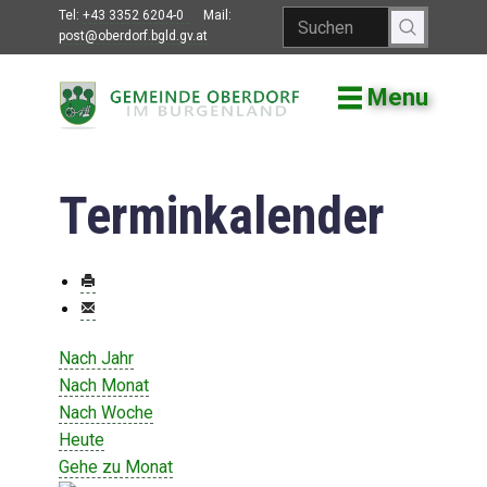
Tel:
+43 3352 6204-0
Mail:
post@oberdorf.bgld.gv.at
Menu
Willkommen
Aktuelles
Terminkalender
Termine und
Veranstaltungen
Gemeindeamt
Gemeinderat
Nach Jahr
Bildung
Nach Monat
Nach Woche
Vereine
Heute
Gehe zu Monat