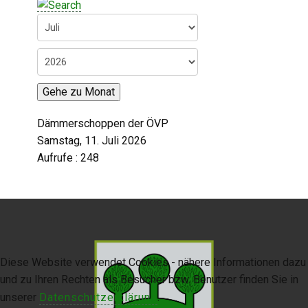
Digitaler Amtshelfer
Offener Haushalt
Leben in Oberdorf
Gehe zu Monat
Bildergalerie
Dämmerschoppen der ÖVP
Geschichte
Samstag, 11. Juli 2026
Aufrufe
: 248
Freizeit
Wirtschaft
Downloads
Diese Website verwendet Cookies - nähere Informationen dazu
Impressum
und zu Ihren Rechten als Besucher bzw. Benutzer finden Sie in
Datenschutzerklärung
unserer
Datenschutzerklärung
.